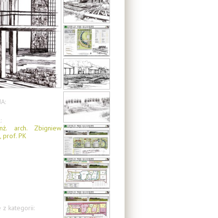
A:
:
nż. arch. Zbigniew
 prof. PK
 z kategorii: