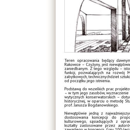
Teren opracowania będący dawnym
Rakowice – Czyżyny, jest niewątpliwi
zaniedbanym. Z tego względu – isto
funkcji, pozwalających na rozwój 
zabytkowych, technicznychdzieł sztuk
od początku jego istnienia.
Podstawą do wszelkich prac projekt
– w tym jego zasobów, wyznaczenie
wytycznych konserwatorskich – doty
historycznej, w oparciu o metodę St
prof. Janusza Bogdanowskiego.
Niewątpliwie jedną z najważniejszy
dostosowania koncepcji do propo
kulturowego, sąsiadujących z opr
kształty zastosowane przez autoró
zawartego w koncepcji „Gaju 100-lecia