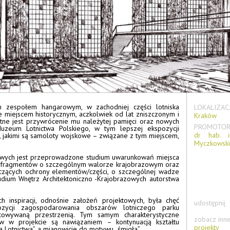
 zespołem hangarowym, w zachodniej części lotniska
LOKALIZACJ
e miejscem historycznym, aczkolwiek od lat zniszczonym i
Kraków
tne jest przywrócenie mu należytej pamięci oraz nowych
PROMOTOR
Muzeum Lotnictwa Polskiego, w tym lepszej ekspozycji
dr hab. i
i, jakimi są samoloty wojskowe – związane z tym miejscem,
Myczkowski,
owych jest przeprowadzone studium uwarunkowań miejsca
 fragmentów o szczególnym walorze krajobrazowym oraz
czących ochrony elementów/części, o szczególnej wadze
udium Wnętrz Architektoniczno -Krajobrazowych autorstwa
ch inspiracji, odnośnie założeń projektowych, była chęć
udostępnij
zycji zagospodarowania obszarów lotniczego parku
acowywaną przestrzenią. Tym samym charakterystyczne
zobacz inne
w w projekcie są nawiązaniem – kontynuacją kształtu
projekty
 Lotnictwa”, a mianowicie do motywu „śmigła”.