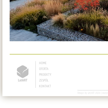
HOME
OFERTA
PROJEKTY
ZESPÓŁ
KONTAKT
Design by
LetART
2026 | wszyst