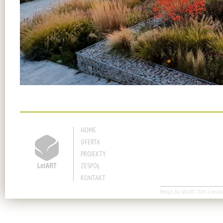
HOME
OFERTA
PROJEKTY
ZESPÓŁ
KONTAKT
Design by
LetART
2026 | wszyst