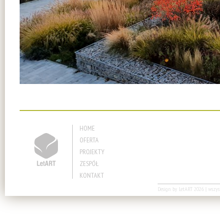
HOME
OFERTA
PROJEKTY
ZESPÓŁ
KONTAKT
Design by
LetART
2026 | wszyst