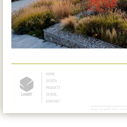
HOME
OFERTA
PROJEKTY
ZESPÓŁ
KONTAKT
Design by
LetART
2026 | wszyst