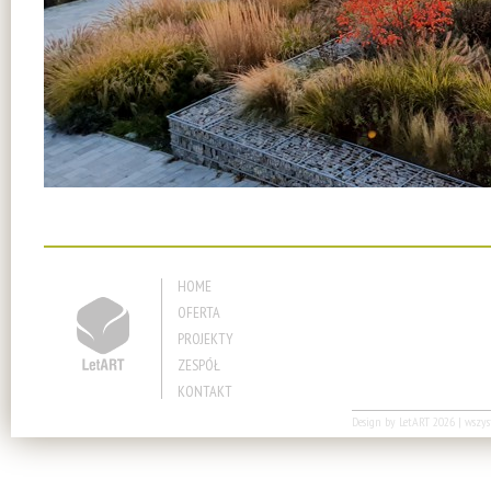
HOME
OFERTA
PROJEKTY
ZESPÓŁ
KONTAKT
Design by
LetART
2026 | wszyst